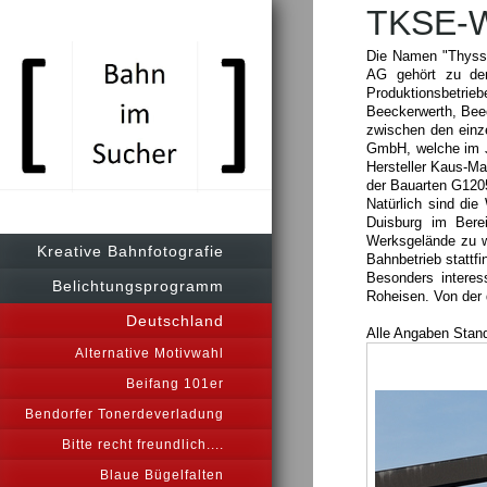
TKSE-W
Die Namen "Thyssen
AG gehört zu den
Produktionsbetri
Beeckerwerth, Beec
zwischen den einz
GmbH, welche im Ju
Hersteller Kaus-M
der Bauarten G1205
Natürlich sind die
Duisburg im Berei
Werksgelände zu w
Kreative Bahnfotografie
Bahnbetrieb stattfi
Besonders interes
Belichtungsprogramm
Roheisen. Von der 
Deutschland
Alle Angaben Stan
Alternative Motivwahl
Beifang 101er
Bendorfer Tonerdeverladung
Bitte recht freundlich....
Blaue Bügelfalten