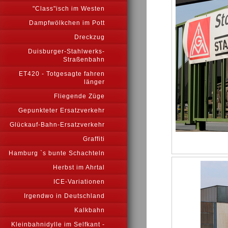
"Class"isch im Westen
Dampfwölkchen im Pott
Dreckzug
Duisburger-Stahlwerks-
Straßenbahn
ET420 - Totgesagte fahren
länger
Fliegende Züge
Gepunkteter Ersatzverkehr
Glückauf-Bahn-Ersatzverkehr
Graffiti
Hamburg `s bunte Schachteln
Herbst im Ahrtal
ICE-Variationen
Irgendwo in Deutschland
Kalkbahn
Kleinbahnidylle im Selfkant -