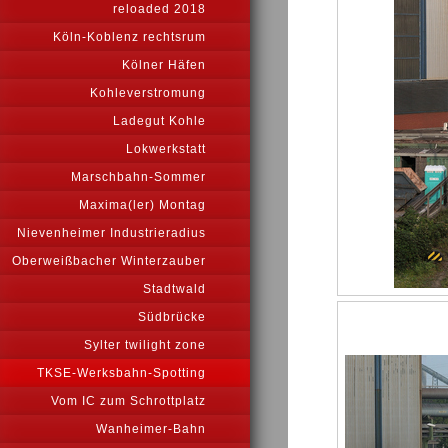
reloaded 2018
Köln-Koblenz rechtsrum
Kölner Häfen
Kohleverstromung
Ladegut Kohle
Lokwerkstatt
Marschbahn-Sommer
Maxima(ler) Montag
Nievenheimer Industrieradius
Oberweißbacher Winterzauber
Stadtwald
Südbrücke
Sylter twilight zone
TKSE-Werksbahn-Spotting
Vom IC zum Schrottplatz
Wanheimer-Bahn