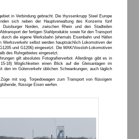
ebiet in Verbindung gebracht. Die thyssenkrupp Steel Europe
finden sich neben der Hauptverwaltung des Konzerns fünf
m Duisburger Norden, zwischen Rhein und den Stadteilen
btransport der fertigen Stahlprodukte sowie für den Transport
rd durch die eigene Werksbahn (ehemals Eisenbahn und Häfen
Im Werksverkehr selbst werden hauptsächlich Lokomotiven der
 G1205 und G1206) eingesetzt. Die MAK/Vossloh-Lokomotiven
alb des Ruhrgebietes eingesetzt.
ungen gilt absolutes Fotografierverbot. Allerdings gibt es in
 15-18) Möglichkeiten einen Blick auf die Gleisanlagen im
mit den im Güterverkehr üblichen Schwankungen, auch täglich
n Züge mit sog. Torpedowagen zum Transport von flüssigem
glühende, flüssige Eisen werfen.