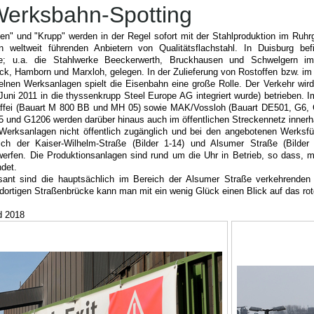
erksbahn-Spotting
" und "Krupp" werden in der Regel sofort mit der Stahlproduktion im Ruhrg
 weltweit führenden Anbietern von Qualitätsflachstahl. In Duisburg be
ebe; u.a. die Stahlwerke Beeckerwerth, Bruckhausen und Schwelgern i
k, Hamborn und Marxloh, gelegen. In der Zulieferung von Rostoffen bzw. im A
elnen Werksanlagen spielt die Eisenbahn eine große Rolle. Der Verkehr wi
ni 2011 in die thyssenkrupp Steel Europe AG integriert wurde) betrieben. 
affei (Bauart M 800 BB und MH 05) sowie MAK/Vossloh (Bauart DE501, G6,
 und G1206 werden darüber hinaus auch im öffentlichen Streckennetz innerh
 Werksanlagen nicht öffentlich zugänglich und bei den angebotenen Werksführ
ch der Kaiser-Wilhelm-Straße (Bilder 1-14) und Alsumer Straße (Bilder
erfen. Die Produktionsanlagen sind rund um die Uhr in Betrieb, so dass, 
ndet.
sant sind die hauptsächlich im Bereich der Alsumer Straße verkehrende
dortigen Straßenbrücke kann man mit ein wenig Glück einen Blick auf das rot
d 2018