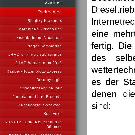
Spanien
Dieseltrie
Tschechien
Internetre
Richliky Krakonos
Martinice v Krkonosich
eine mehr
Eisenbahn im Nachttopf
fertig. D
Prager Semmering
JHMD`s railway submarines
des selb
JHMD Wintertraum 2018
wettertech
Räuber-Hotzenplotz-Express
es der Sta
Brno by night
"Brotbüchsen" on tour
denen die
Janinka und ihre Freunde
sind:
Ausflugsziel Sazavatal
Bechynka
KBS 012 - eine Nebenbahn in
Böhmen