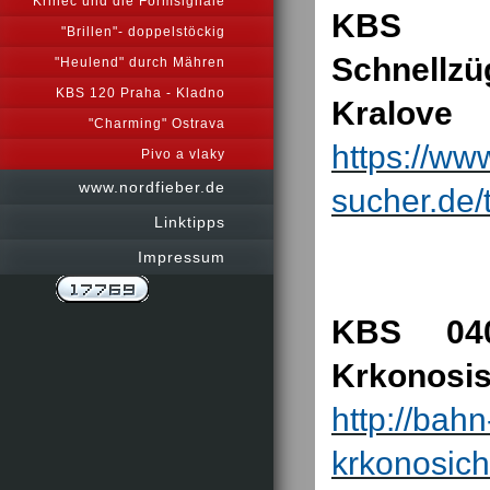
Krinec und die Formsignale
KBS 032
"Brillen"- doppelstöckig
Schnellz
"Heulend" durch Mähren
KBS 120 Praha - Kladno
Kralove
"Charming" Ostrava
https://ww
Pivo a vlaky
www.nordfieber.de
sucher.de/
Linktipps
Impressum
KBS 040
Krkonosi
http://bah
krkonosich