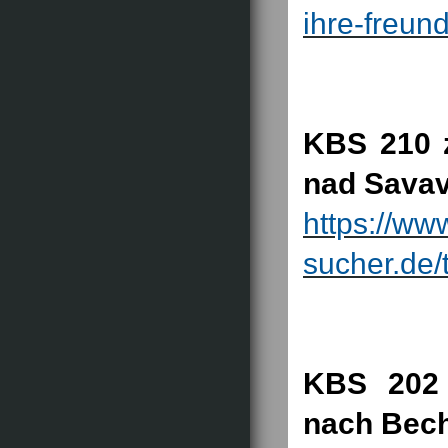
ihre-freun
KBS 210 z
nad Sava
https://ww
sucher.de/
KBS 202 
nach Bec