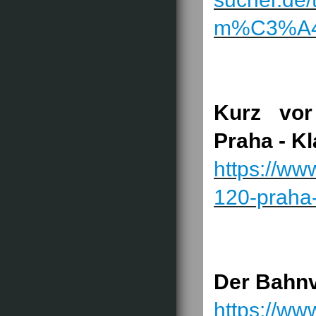
m%C3%A4
Kurz vor
Praha - K
https://ww
120-praha
Der Bahnv
https://ww