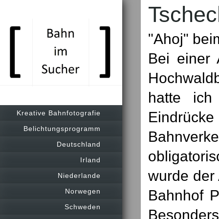
Tschec
"Ahoj" bei
Bei einer
Hochwaldb
hatte ich
Eindrücke
Kreative Bahnfotografie
Belichtungsprogramm
Bahnver
Deutschland
obligator
Irland
wurde der
Niederlande
Bahnhof P
Norwegen
Schweden
Besonder