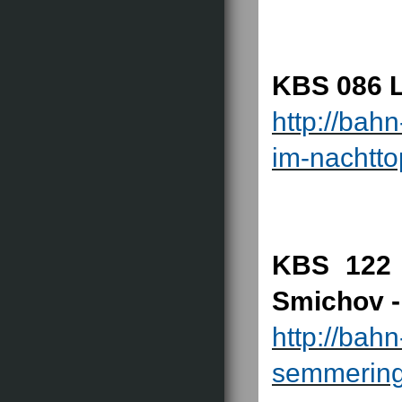
KBS 086 L
http://bah
im-nachtto
KBS 122 
Smichov -
http://bah
semmering