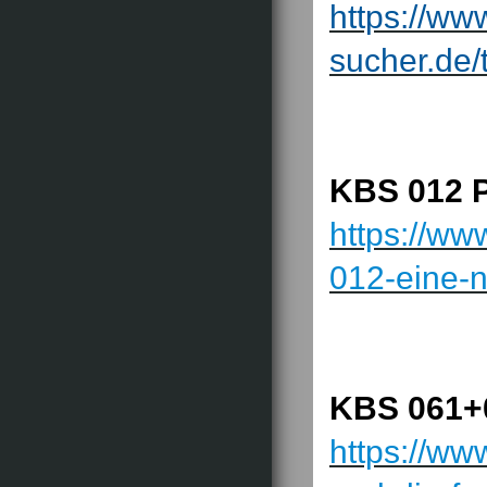
https://ww
sucher.de/
KBS 012 P
https://ww
012-eine
KBS 061+0
https://ww