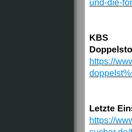
und-die-fo
KBS 3
Doppelst
https://ww
doppelst
Letzte Ei
https://ww
sucher.de/