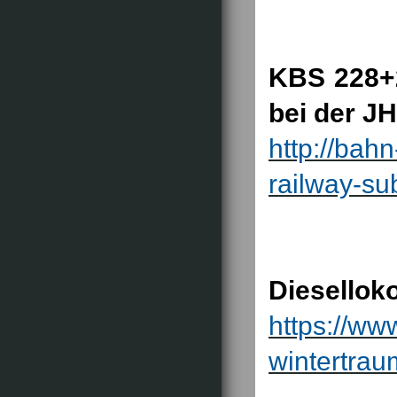
KBS 228+
bei der J
http://bah
railway-su
Diesellok
https://ww
wintertrau