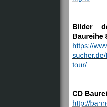
Bilder d
Baureihe 
https://ww
sucher.de
tour/
CD Baurei
http://bah