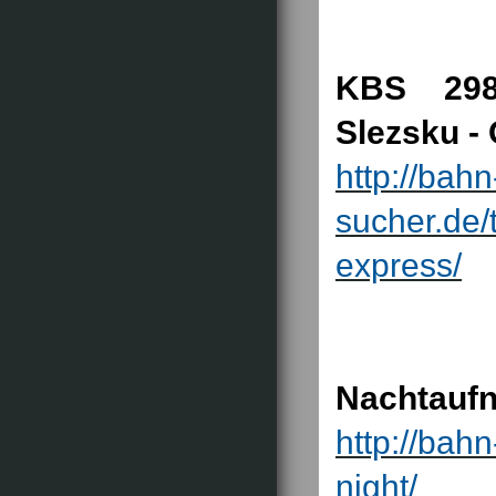
KBS 298
Slezsku -
http://bahn
sucher.de
express/
Nachtaufn
http://bah
night/