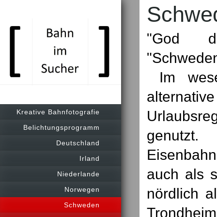
Schwe
"God da
"Schweden
Im wesen
alternat
Urlaubsr
Kreative Bahnfotografie
Belichtungsprogramm
genutzt.
Deutschland
Eisenbahn
Irland
auch als 
Niederlande
nördlich 
Norwegen
Schweden
Trondheim