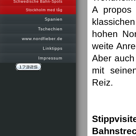
Schwedische Bahn-Spots
A propos 
Stockholm med tåg
klassich
Spanien
Tschechien
hohen Nor
www.nordfieber.de
weite Anre
Linktipps
Aber auch
Impressum
mit seine
Reiz.
Stippvisi
Bahnstre